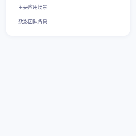
主要应用场景
数影团队背景
为什么叫做 “星球” ？
在
《小王子》
的世界里，每个人都有一个属于自己
的星球，星球或大或小，但独属于自己。其他人登
录或是停留，都需要获得星球主人的许可。
在数据的时代里，无论是企业，还是个体，也都不
断幻想着能像小王子童话故事里那般，拥有一个独
属于自己支配的独立星球，可以在自己的星球里使
用和保管属于自己的数据。